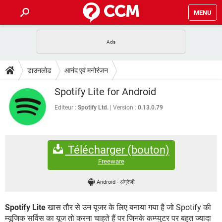
MENU
होम
JioMart से सामान ऑर्डर करें
प्रेगनेंसी ऐप्स
टेक-स्पेशल
डाउनलोड
आनंद एवं मनोरंजन
फोन पर अकाउंट बैलेंस चेक
TIKTOK होम फीड मैनेज करें
2020 के फ्री एंटीवायरस
JioPhone में ArogyaSetu ऐप
डाउनलोड
Spotify Lite for Android
WhatsApp Hack हो गया?
Lucky Patcher यूज करें
बेस्ट फ्री ऑनलाइन गेम्स
Vidmate
PUBG Mobile
Editeur :
Spotify Ltd.
Version :
0.13.0.79
FORUM
WhatsRemoved+
TikTok Account Freeze हो गया
JioPhone में TikTok डाउनलोड
एनसाइक्लोपीडिया
Télécharger (bouton)
SBI बैंक अकाउंट नंबर पता करें
केबल और कनेक्टर्स
कंप्यूटर बस
Freeware
सीरियल और पैरलल पोर्ट
Android
-
अंग्रेजी
Spotify Lite
खास तौर से उन यूजर के लिए बनाया गया है जो Spotify की
म्यूजिक सर्विस का यूज तो करना चाहते हैं पर जिनके कम्प्युटर पर बहुत ज्यादा