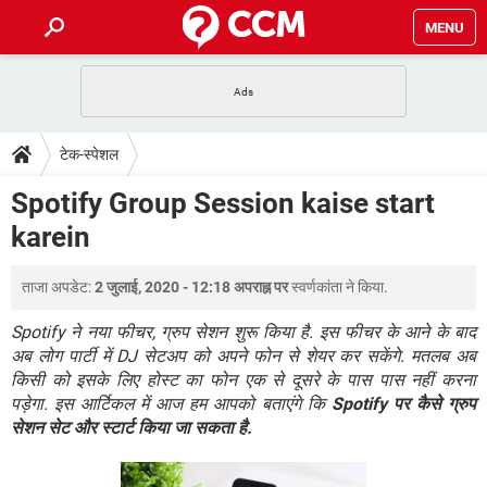
MENU
होम
JioMart से सामान ऑर्डर करें
प्रेगनेंसी ऐप्स
टेक-स्पेशल
टेक-स्पेशल
फोन पर अकाउंट बैलेंस चेक
TIKTOK होम फीड मैनेज करें
2020 के फ्री एंटीवायरस
JioPhone में ArogyaSetu ऐप
डाउनलोड
Spotify Group Session kaise start
WhatsApp Hack हो गया?
Lucky Patcher यूज करें
बेस्ट फ्री ऑनलाइन गेम्स
karein
Vidmate
PUBG Mobile
FORUM
WhatsRemoved+
ताजा अपडेट:
2 जुलाई, 2020 - 12:18 अपराह्न पर
स्वर्णकांता
ने किया.
TikTok Account Freeze हो गया
JioPhone में TikTok डाउनलोड
एनसाइक्लोपीडिया
SBI बैंक अकाउंट नंबर पता करें
Spotify ने नया फीचर, ग्रुप सेशन शुरू किया है. इस फीचर के आने के बाद
केबल और कनेक्टर्स
कंप्यूटर बस
अब लोग पार्टी में DJ सेटअप को अपने फोन से शेयर कर सकेंगे. मतलब अब
किसी को इसके लिए होस्ट का फोन एक से दूसरे के पास पास नहीं करना
सीरियल और पैरलल पोर्ट
पड़ेगा. इस आर्टिकल में आज हम आपको बताएंगे कि
Spotify पर कैसे ग्रुप
सेशन सेट और स्टार्ट किया जा सकता है.