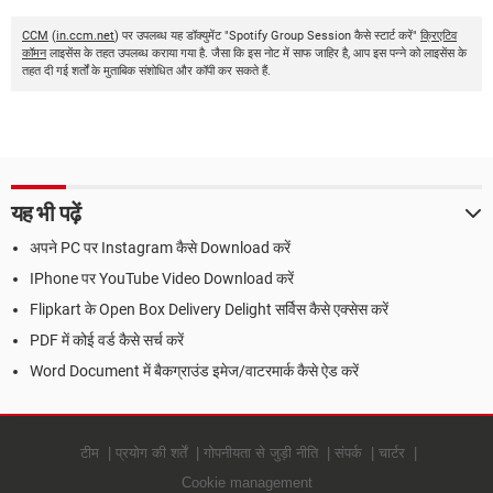
CCM
(
in.ccm.net
) पर उपलब्ध यह डॉक्युमेंट "Spotify Group Session कैसे स्टार्ट करें"
क्रिएटिव
कॉमन
लाइसेंस के तहत उपलब्ध कराया गया है. जैसा कि इस नोट में साफ जाहिर है, आप इस पन्ने को लाइसेंस के
तहत दी गई शर्तों के मुताबिक संशोधित और कॉपी कर सकते हैं.
यह भी पढ़ें
अपने PC पर Instagram कैसे Download करें
IPhone पर YouTube Video Download करें
Flipkart के Open Box Delivery Delight सर्विस कैसे एक्सेस करें
PDF में कोई वर्ड कैसे सर्च करें
Word Document में बैकग्राउंड इमेज/वाटरमार्क कैसे ऐड करें
टीम
प्रयोग की शर्तें
गोपनीयता से जुड़ी नीति
संपर्क
चार्टर
Cookie management