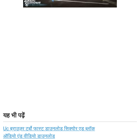
यह भी पढ़ें
Uc ब्राउज़र टर्बो फास्ट डाउनलोड सिक्योर एड ब्लॉक
ऑडियो एंड वीडियो डाउनलोड