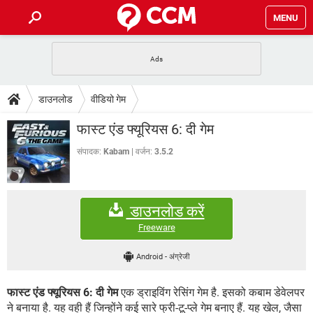
MENU
होम
JioMart से सामान ऑर्डर करें
प्रेगनेंसी ऐप्स
टेक-स्पेशल
डाउनलोड
वीडियो गेम
फोन पर अकाउंट बैलेंस चेक
TIKTOK होम फीड मैनेज करें
2020 के फ्री एंटीवायरस
JioPhone में ArogyaSetu ऐप
डाउनलोड
फास्ट एंड फ्यूरियस 6: दी गेम
WhatsApp Hack हो गया?
Lucky Patcher यूज करें
बेस्ट फ्री ऑनलाइन गेम्स
Vidmate
PUBG Mobile
संपादक:
Kabam
वर्जन:
3.5.2
FORUM
WhatsRemoved+
TikTok Account Freeze हो गया
JioPhone में TikTok डाउनलोड
एनसाइक्लोपीडिया
डाउनलोड करें
SBI बैंक अकाउंट नंबर पता करें
केबल और कनेक्टर्स
कंप्यूटर बस
Freeware
सीरियल और पैरलल पोर्ट
Android
-
अंग्रेजी
फास्ट एंड फ्यूरियस 6: दी गेम
एक ड्राइविंग रेसिंग गेम है. इसको कबाम डेवेलपर
ने बनाया है. यह वही हैं जिन्होंने कई सारे फ्री-टू-प्ले गेम बनाए हैं. यह खेल, जैसा