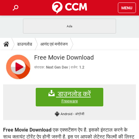
MENU
होम
JioMart से सामान ऑर्डर करें
प्रेगनेंसी ऐप्स
टेक-स्पेशल
डाउनलोड
आनंद एवं मनोरंजन
फोन पर अकाउंट बैलेंस चेक
TIKTOK होम फीड मैनेज करें
2020 के फ्री एंटीवायरस
JioPhone में ArogyaSetu ऐप
डाउनलोड
Free Movie Download
WhatsApp Hack हो गया?
Lucky Patcher यूज करें
बेस्ट फ्री ऑनलाइन गेम्स
Vidmate
PUBG Mobile
संपादक:
Next Gen Dev
वर्जन:
1.2
FORUM
WhatsRemoved+
TikTok Account Freeze हो गया
JioPhone में TikTok डाउनलोड
एनसाइक्लोपीडिया
डाउनलोड करें
SBI बैंक अकाउंट नंबर पता करें
केबल और कनेक्टर्स
कंप्यूटर बस
Freeware
सीरियल और पैरलल पोर्ट
Android
-
अंग्रेजी
Free Movie Download
एक एक्सटेंशन ऐप है. इसको इंस्टाल करने के
साथ क्लायंट टोरेंट ऐप होनी जरुरी है. इस पर आपको लेटेस्ट फिल्मों की लिस्ट