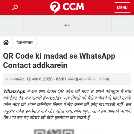
MENU
होम
JioMart से सामान ऑर्डर करें
प्रेगनेंसी ऐप्स
टेक-स्पेशल
टेक-स्पेशल
फोन पर अकाउंट बैलेंस चेक
TIKTOK होम फीड मैनेज करें
2020 के फ्री एंटीवायरस
JioPhone में ArogyaSetu ऐप
डाउनलोड
QR Code ki madad se WhatsApp
WhatsApp Hack हो गया?
Lucky Patcher यूज करें
बेस्ट फ्री ऑनलाइन गेम्स
Contact addkarein
Vidmate
PUBG Mobile
FORUM
WhatsRemoved+
ताजा अपडेट:
12 अगस्त, 2020 - 06:01 अपराह्न पर
स्वर्णकांता
ने किया.
TikTok Account Freeze हो गया
JioPhone में TikTok डाउनलोड
एनसाइक्लोपीडिया
SBI बैंक अकाउंट नंबर पता करें
WhatsApp
में अब आप केवल QR कोड की मदद से अपने फोनबुक में नया
केबल और कनेक्टर्स
कंप्यूटर बस
कॉन्टैक्ट ऐड कर सकते हैं</bold>. अब किसी को मैसेज भेजने से पहले उसके
फोन नंबर को अपने कॉन्टैक्ट लिस्ट में सेव करने की कोई माथापच्ची नहीं. बस
सीरियल और पैरलल पोर्ट
क्यूआर कोड इस्तेमाल करें और सीधा व्हाट्सऐप शुरू. आज हम आपको बताएंगे
कि आप इस नए फीचर को कैसे इस्तेमाल कर सकते हैं.