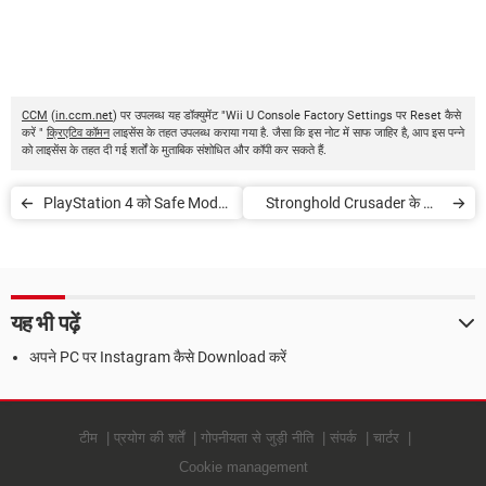
CCM
(
in.ccm.net
) पर उपलब्ध यह डॉक्युमेंट "Wii U Console Factory Settings पर Reset कैसे
करें "
क्रिएटिव कॉमन
लाइसेंस के तहत उपलब्ध कराया गया है. जैसा कि इस नोट में साफ जाहिर है, आप इस पन्ने
को लाइसेंस के तहत दी गई शर्तों के मुताबिक संशोधित और कॉपी कर सकते हैं.
PlayStation 4 को Safe Mode
Stronghold Crusader के लिए
में Boot कैसे करें
Cheat Codes
यह भी पढ़ें
अपने PC पर Instagram कैसे Download करें
टीम
प्रयोग की शर्तें
गोपनीयता से जुड़ी नीति
संपर्क
चार्टर
Cookie management