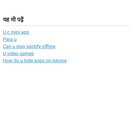
यह भी पढ़ें
U c mini app
Para u
Can u play spotify offline
U video games
How do u hide apps on iphone