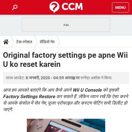
MENU
होम
JioMart से सामान ऑर्डर करें
प्रेगनेंसी ऐप्स
टेक-स्पेशल
टेक-स्पेशल
वीडियो गेम
फोन पर अकाउंट बैलेंस चेक
TIKTOK होम फीड मैनेज करें
2020 के फ्री एंटीवायरस
JioPhone में ArogyaSetu ऐप
डाउनलोड
Original factory settings pe apne Wii
WhatsApp Hack हो गया?
Lucky Patcher यूज करें
बेस्ट फ्री ऑनलाइन गेम्स
U ko reset karein
Vidmate
PUBG Mobile
FORUM
WhatsRemoved+
ताजा अपडेट:
8 जनवरी, 2020 - 04:59 अपराह्न पर
रत्नेंद्र अशोक
ने किया.
TikTok Account Freeze हो गया
JioPhone में TikTok डाउनलोड
एनसाइक्लोपीडिया
SBI बैंक अकाउंट नंबर पता करें
आज हम आपको बताएंगे कि आप कैसे अपने
Wii U Console
को इसकी
केबल और कनेक्टर्स
कंप्यूटर बस
Factory Settings Restore
कर सकते हैं. लेकिन ध्यान रखें कि ऐसा करने
से आपके कंसोल में सेव गेम, यूजर प्रोफाइल और कस्टम सेटिंग सभी डिलीट हो
सीरियल और पैरलल पोर्ट
जाएंगे.