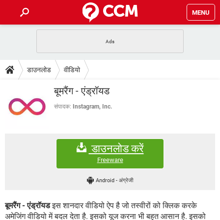
MENU
होम
JioMart से सामान ऑर्डर करें
प्रेगनेंसी ऐप्स
टेक-स्पेशल
डाउनलोड
वीडियो
फोन पर अकाउंट बैलेंस चेक
TIKTOK होम फीड मैनेज करें
2020 के फ्री एंटीवायरस
JioPhone में ArogyaSetu ऐप
डाउनलोड
बूमरैंग - एंड्रॉयड
WhatsApp Hack हो गया?
Lucky Patcher यूज करें
बेस्ट फ्री ऑनलाइन गेम्स
Vidmate
PUBG Mobile
संपादक:
Instagram, Inc.
FORUM
WhatsRemoved+
TikTok Account Freeze हो गया
JioPhone में TikTok डाउनलोड
एनसाइक्लोपीडिया
डाउनलोड करें
SBI बैंक अकाउंट नंबर पता करें
केबल और कनेक्टर्स
कंप्यूटर बस
Freeware
सीरियल और पैरलल पोर्ट
Android
-
अंग्रेजी
बूमरैंग - एंड्रॉयड
इस शानदार वीडियो ऐप है जो तस्वीरों को क्लिक करके
अमेजिंग वीडियो में बदल देता है. इसको यूज करना भी बहुत आसान है. इसको