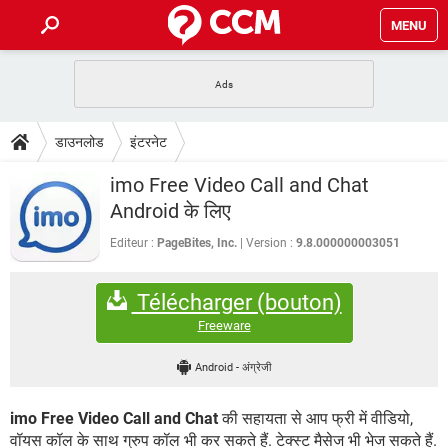
MENU
होम
JioMart से सामान ऑर्डर करें
प्रेगनेंसी ऐप्स
टेक-स्पेशल
डाउनलोड
इंटरनेट
फोन पर अकाउंट बैलेंस चेक
TIKTOK होम फीड मैनेज करें
2020 के फ्री एंटीवायरस
JioPhone में ArogyaSetu ऐप
डाउनलोड
imo Free Video Call and Chat
WhatsApp Hack हो गया?
Lucky Patcher यूज करें
बेस्ट फ्री ऑनलाइन गेम्स
Android के लिए
Vidmate
PUBG Mobile
FORUM
Editeur :
PageBites, Inc.
Version :
9.8.000000003051
WhatsRemoved+
TikTok Account Freeze हो गया
JioPhone में TikTok डाउनलोड
एनसाइक्लोपीडिया
Télécharger (bouton)
SBI बैंक अकाउंट नंबर पता करें
केबल और कनेक्टर्स
कंप्यूटर बस
Freeware
सीरियल और पैरलल पोर्ट
Android
-
अंग्रेजी
imo Free Video Call and Chat
की सहायता से आप फ्री में वीडियो,
वॉयस कॉल के साथ ग्रुप कॉल भी कर सकते हैं. टेक्स्ट मैसेज भी भेज सकते हैं.