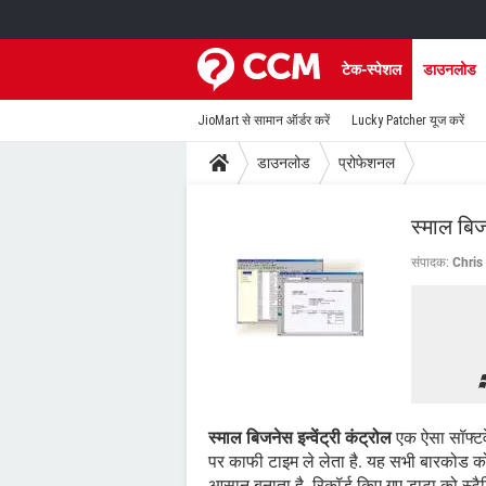
टेक-स्पेशल
डाउनलोड
JioMart से सामान ऑर्डर करें
Lucky Patcher यूज करें
डाउनलोड
प्रोफेशनल
स्माल बिजन
संपादक:
Chris
स्माल बिजनेस इन्वेंट्री कंट्रोल
एक ऐसा सॉफ्टवेय
पर काफी टाइम ले लेता है. यह सभी बारकोड को र
आसान बनाता है. रिकॉर्ड किए गए डाटा को स्टैटि