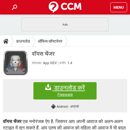
MENU
होम
JioMart से सामान ऑर्डर करें
प्रेगनेंसी ऐप्स
टेक-स्पेशल
डाउनलोड
ऑफिस सॉफ्टवेयर
फोन पर अकाउंट बैलेंस चेक
TIKTOK होम फीड मैनेज करें
2020 के फ्री एंटीवायरस
JioPhone में ArogyaSetu ऐप
डाउनलोड
वॉयस चेंजर
WhatsApp Hack हो गया?
Lucky Patcher यूज करें
बेस्ट फ्री ऑनलाइन गेम्स
Vidmate
PUBG Mobile
संपादक:
App DEV
वर्जन:
1.4
FORUM
WhatsRemoved+
TikTok Account Freeze हो गया
JioPhone में TikTok डाउनलोड
एनसाइक्लोपीडिया
डाउनलोड करें
SBI बैंक अकाउंट नंबर पता करें
केबल और कनेक्टर्स
कंप्यूटर बस
Freeware
सीरियल और पैरलल पोर्ट
Android
-
अंग्रेजी
वॉयस चेंजर
एक मनोरंजक ऐप है. जिसपर आप अपनी आवाज को अलग-अलग
स्टाइल में सुन सकते हैं. आप पुरुष की आवाज को महिला की आवाज में भी बदल