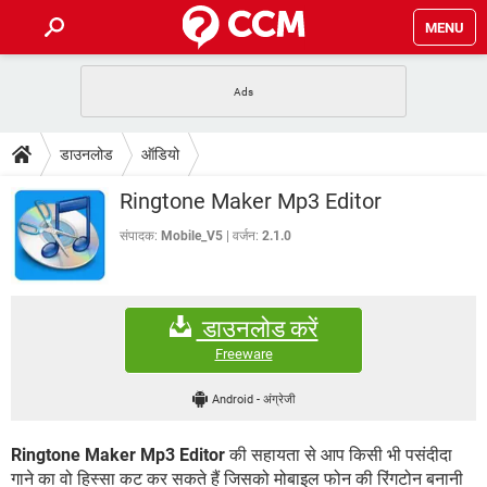
MENU
होम
JioMart से सामान ऑर्डर करें
प्रेगनेंसी ऐप्स
टेक-स्पेशल
डाउनलोड
ऑडियो
फोन पर अकाउंट बैलेंस चेक
TIKTOK होम फीड मैनेज करें
2020 के फ्री एंटीवायरस
JioPhone में ArogyaSetu ऐप
डाउनलोड
Ringtone Maker Mp3 Editor
WhatsApp Hack हो गया?
Lucky Patcher यूज करें
बेस्ट फ्री ऑनलाइन गेम्स
Vidmate
PUBG Mobile
संपादक:
Mobile_V5
वर्जन:
2.1.0
FORUM
WhatsRemoved+
TikTok Account Freeze हो गया
JioPhone में TikTok डाउनलोड
एनसाइक्लोपीडिया
डाउनलोड करें
SBI बैंक अकाउंट नंबर पता करें
केबल और कनेक्टर्स
कंप्यूटर बस
Freeware
सीरियल और पैरलल पोर्ट
Android
-
अंग्रेजी
Ringtone Maker Mp3 Editor
की सहायता से आप किसी भी पसंदीदा
गाने का वो हिस्सा कट कर सकते हैं जिसको मोबाइल फोन की रिंगटोन बनानी