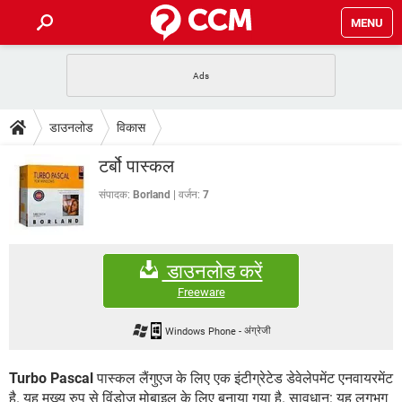
MENU
होम
JioMart से सामान ऑर्डर करें
प्रेगनेंसी ऐप्स
टेक-स्पेशल
डाउनलोड
विकास
फोन पर अकाउंट बैलेंस चेक
TIKTOK होम फीड मैनेज करें
2020 के फ्री एंटीवायरस
JioPhone में ArogyaSetu ऐप
डाउनलोड
टर्बो पास्कल
WhatsApp Hack हो गया?
Lucky Patcher यूज करें
बेस्ट फ्री ऑनलाइन गेम्स
Vidmate
PUBG Mobile
संपादक:
Borland
वर्जन:
7
FORUM
WhatsRemoved+
TikTok Account Freeze हो गया
JioPhone में TikTok डाउनलोड
एनसाइक्लोपीडिया
डाउनलोड करें
SBI बैंक अकाउंट नंबर पता करें
केबल और कनेक्टर्स
कंप्यूटर बस
Freeware
सीरियल और पैरलल पोर्ट
Windows Phone
-
अंग्रेजी
Turbo Pascal
पास्कल लैंगुएज के लिए एक इंटीग्रेटेड डेवेलेपमेंट एनवायरमेंट
है. यह मुख्य रुप से विंडोज मोबाइल के लिए बनाया गया है. सावधान: यह लगभग