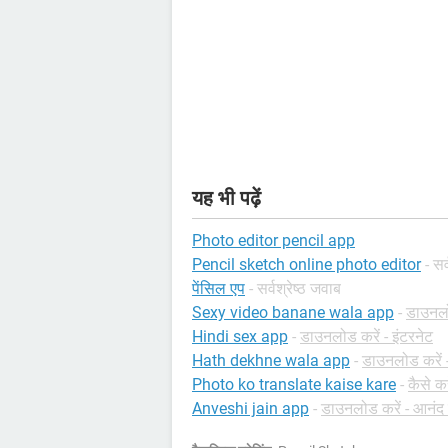
यह भी पढ़ें
Photo editor pencil app
Pencil sketch online photo editor
- सर
पेंसिल एप
- सर्वश्रेष्ठ जवाब
Sexy video banane wala app
-
डाउनलो
Hindi sex app
-
डाउनलोड करें - इंटरनेट
Hath dekhne wala app
-
डाउनलोड करें -
Photo ko translate kaise kare
-
कैसे कर
Anveshi jain app
-
डाउनलोड करें - आनंद 