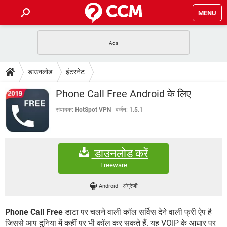
MENU
होम
JioMart से सामान ऑर्डर करें
प्रेगनेंसी ऐप्स
टेक-स्पेशल
डाउनलोड
इंटरनेट
फोन पर अकाउंट बैलेंस चेक
TIKTOK होम फीड मैनेज करें
2020 के फ्री एंटीवायरस
JioPhone में ArogyaSetu ऐप
डाउनलोड
Phone Call Free Android के लिए
WhatsApp Hack हो गया?
Lucky Patcher यूज करें
बेस्ट फ्री ऑनलाइन गेम्स
Vidmate
PUBG Mobile
संपादक:
HotSpot VPN
वर्जन:
1.5.1
FORUM
WhatsRemoved+
TikTok Account Freeze हो गया
JioPhone में TikTok डाउनलोड
एनसाइक्लोपीडिया
डाउनलोड करें
SBI बैंक अकाउंट नंबर पता करें
केबल और कनेक्टर्स
कंप्यूटर बस
Freeware
सीरियल और पैरलल पोर्ट
Android
-
अंग्रेजी
Phone Call Free
डाटा पर चलने वाली कॉल सर्विस देने वाली फ्री ऐप है
जिससे आप दुनिया में कहीं पर भी कॉल कर सकते हैं. यह VOIP के आधार पर