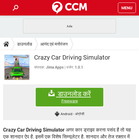
MENU
होम
JioMart से सामान ऑर्डर करें
प्रेगनेंसी ऐप्स
टेक-स्पेशल
डाउनलोड
आनंद एवं मनोरंजन
फोन पर अकाउंट बैलेंस चेक
TIKTOK होम फीड मैनेज करें
2020 के फ्री एंटीवायरस
JioPhone में ArogyaSetu ऐप
डाउनलोड
Crazy Car Driving Simulator
WhatsApp Hack हो गया?
Lucky Patcher यूज करें
बेस्ट फ्री ऑनलाइन गेम्स
Vidmate
PUBG Mobile
संपादक:
Jima Apps
वर्जन:
1.0.1
FORUM
WhatsRemoved+
TikTok Account Freeze हो गया
JioPhone में TikTok डाउनलोड
एनसाइक्लोपीडिया
डाउनलोड करें
SBI बैंक अकाउंट नंबर पता करें
केबल और कनेक्टर्स
कंप्यूटर बस
Freeware
सीरियल और पैरलल पोर्ट
Android
-
अंग्रेजी
Crazy Car Driving Simulator
अगर कार ड्राइव करना पसंद है तो यह
एक शानदार ऐप है. इसमें एक विशेष सिम्युलेटर है. शानदार और तेज रफ़्तार में