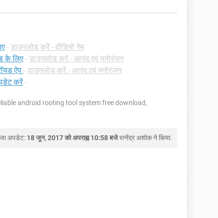
िए
-
डाउनलोड करें - वीडियो गेम
 के लिए
-
डाउनलोड करें - आनंद एवं मनोरंजन
रॉयड ऐप
-
डाउनलोड करें - आनंद एवं मनोरंजन
डेट करें
-
iable android rooting tool system free download,
ाजा अपडेट:
18 जून, 2017 को अपराह्न 10:58 बजे
रत्नेंद्र अशोक
ने किया.