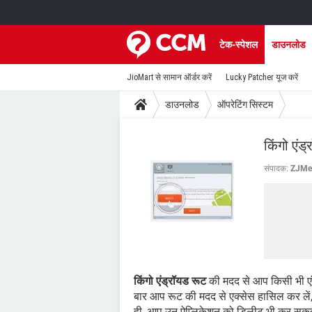
टेक-स्पेशल
डाउनलोड
JioMart से सामान ऑर्डर करें
Lucky Patcher यूज करें
डाउनलोड
ऑपरेटिंग सिस्टम
किंगो एंड
संपादक:
ZJMe
किंगो एंड्रॉयड रूट
की मदद से आप किसी भी एंड
बार आप रूट की मदद से एक्सेस हासिल कर ले
ही, आप उन ऐप्लिकेशन को डिलीट भी कर सकते 