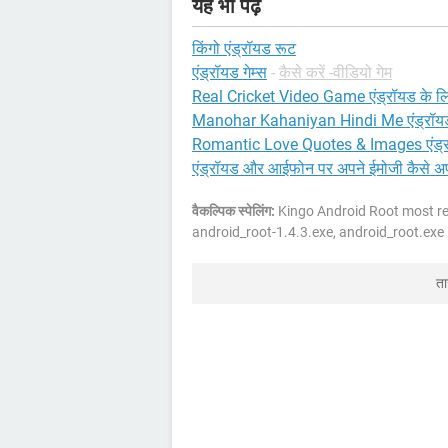
यह भी पढ़ें
किंगो एंड्रॉयड रूट
एंड्रॉयड गेम्स
-
कैसे करें -वीडियो गेम
Real Cricket Video Game एंड्रॉयड के ल
Manohar Kahaniyan Hindi Me एंड्रॉयड
Romantic Love Quotes & Images एंड्
एंड्रॉयड और आईफोन पर अपने ईमोजी कैसे अप
वैकल्पिक स्पेलिंग:
Kingo Android Root most rel
android_root-1.4.3.exe, android_root.exe
त