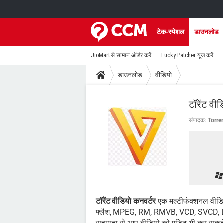
टेक-स्पेशल
डाउनलोड
JioMart से सामान ऑर्डर करें
Lucky Patcher यूज करें
डाउनलोड
वीडियो
टॉरेंट वी
संपादक:
Torre
टॉरेंट वीडियो कनवर्टर
एक मल्टीफंक्शनल वीडियो
फ्लैश, MPEG, RM, RMVB, VCD, SVCD, 
सहायता से आप वीडियो को एडिट भी कर सकते 