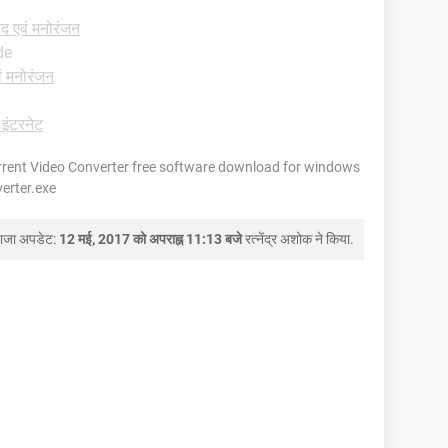
द एवं मनोरंजन
de
ं मनोरंजन
 इंटरनेट
orrent Video Converter free software download for windows
verter.exe
ाजा अपडेट:
12 मई, 2017 को अपराह्न 11:13 बजे
रत्नेंद्र अशोक
ने किया.