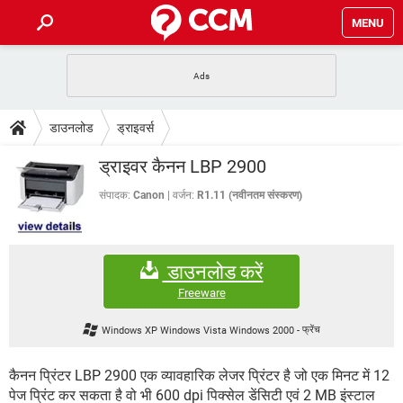
MENU
होम
JioMart से सामान ऑर्डर करें
प्रेगनेंसी ऐप्स
टेक-स्पेशल
डाउनलोड
ड्राइवर्स
फोन पर अकाउंट बैलेंस चेक
TIKTOK होम फीड मैनेज करें
2020 के फ्री एंटीवायरस
JioPhone में ArogyaSetu ऐप
डाउनलोड
ड्राइवर कैनन LBP 2900
WhatsApp Hack हो गया?
Lucky Patcher यूज करें
बेस्ट फ्री ऑनलाइन गेम्स
Vidmate
PUBG Mobile
संपादक:
Canon
वर्जन:
R1.11 (नवीनतम संस्करण)
FORUM
WhatsRemoved+
TikTok Account Freeze हो गया
JioPhone में TikTok डाउनलोड
एनसाइक्लोपीडिया
डाउनलोड करें
SBI बैंक अकाउंट नंबर पता करें
केबल और कनेक्टर्स
कंप्यूटर बस
Freeware
सीरियल और पैरलल पोर्ट
Windows XP Windows Vista Windows 2000
-
फ्रेंच
कैनन प्रिंटर LBP 2900 एक व्यावहारिक लेजर प्रिंटर है जो एक मिनट में 12
पेज प्रिंट कर सकता है वो भी 600 dpi पिक्सेल डेंसिटी एवं 2 MB इंस्टाल