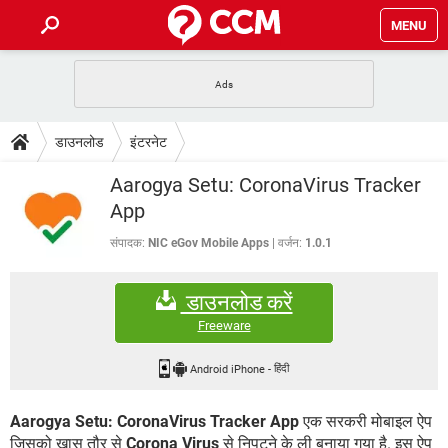
MENU
होम
JioMart से सामान ऑर्डर करें
प्रेगनेंसी ऐप्स
टेक-स्पेशल
डाउनलोड
इंटरनेट
फोन पर अकाउंट बैलेंस चेक
TIKTOK होम फीड मैनेज करें
2020 के फ्री एंटीवायरस
JioPhone में ArogyaSetu ऐप
डाउनलोड
Aarogya Setu: CoronaVirus Tracker
WhatsApp Hack हो गया?
Lucky Patcher यूज करें
बेस्ट फ्री ऑनलाइन गेम्स
App
Vidmate
PUBG Mobile
FORUM
संपादक:
NIC eGov Mobile Apps
वर्जन:
1.0.1
WhatsRemoved+
TikTok Account Freeze हो गया
JioPhone में TikTok डाउनलोड
एनसाइक्लोपीडिया
डाउनलोड करें
SBI बैंक अकाउंट नंबर पता करें
केबल और कनेक्टर्स
कंप्यूटर बस
Freeware
सीरियल और पैरलल पोर्ट
Android iPhone
-
हिंदी
Aarogya Setu: CoronaVirus Tracker App
एक सरकरी मोबाइल ऐप
जिसको खास तौर से
Corona Virus
से निपटने के ली बनाया गया है. इस ऐप