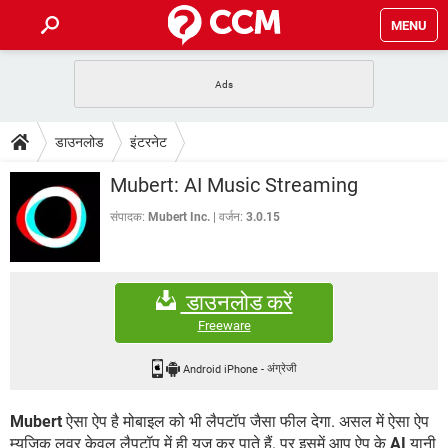
MENU
होम
JioMart से सामान ऑर्डर करें
प्रेगनेंसी ऐप्स
टेक-स्पेशल
डाउनलोड
इंटरनेट
फोन पर अकाउंट बैलेंस चेक
TIKTOK होम फीड मैनेज करें
2020 के फ्री एंटीवायरस
JioPhone में ArogyaSetu ऐप
डाउनलोड
Mubert: AI Music Streaming
WhatsApp Hack हो गया?
Lucky Patcher यूज करें
बेस्ट फ्री ऑनलाइन गेम्स
Vidmate
PUBG Mobile
संपादक:
Mubert Inc.
वर्जन:
3.0.15
FORUM
WhatsRemoved+
TikTok Account Freeze हो गया
JioPhone में TikTok डाउनलोड
एनसाइक्लोपीडिया
डाउनलोड करें
SBI बैंक अकाउंट नंबर पता करें
केबल और कनेक्टर्स
कंप्यूटर बस
Freeware
सीरियल और पैरलल पोर्ट
Android iPhone
-
अंग्रेजी
Mubert
ऐसा ऐप है मोबाइल को भी लैपटॉप जैसा फील देगा. असल में ऐसा ऐप
म्यूजिक लवर केवल लैपटॉप में ही यूज कर पाते हैं. पर इसमें आप ऐप के
AI
यानी