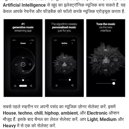
Artificial Intelligence
से खुद का इलेक्ट्रॉनिक म्यूजिक बना सकते हैं. यह
केवल आपके रेफरेंस और फीडबैक को फॉलो करके म्यूजिक प्रोड्यूस करता है.
सबसे पहले स्क्रीन पर अपनी पसंद का म्यूजिक ज़ोनर सेलेक्ट करें. इसमें
House
,
techno
,
chill
,
hiphop
,
ambient
, और
Electronic
ऑप्शन
मौजूद हैं. इसके बाद चैनल का लेवल सेलेक्ट करें. आप
Light
,
Medium
और
Heavy
में से एक को सेलेक्ट करें.