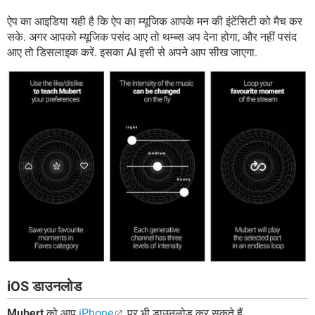
ऐप का आइडिया यही है कि ऐप का म्यूजिक आपके मन की इंटेंसिटी को मैच कर
सके. अगर आपको म्यूजिक पसंद आए तो थम्ब्स अप देना होगा, और नहीं पसंद
आए तो डिसलाइक करें. इसका AI इसी से अपने आप सीख जाएगा.
iOS डाउनलोड
Mubert
को आप
iPhone
पर भी डाउनलोड कर सकते हैं.