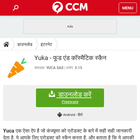
MENU
होम
JioMart से सामान ऑर्डर करें
प्रेगनेंसी ऐप्स
टेक-स्पेशल
डाउनलोड
इंटरनेट
फोन पर अकाउंट बैलेंस चेक
TIKTOK होम फीड मैनेज करें
2020 के फ्री एंटीवायरस
JioPhone में ArogyaSetu ऐप
डाउनलोड
Yuka - फूड एंड कॉस्मैटिक स्कैन
WhatsApp Hack हो गया?
Lucky Patcher यूज करें
बेस्ट फ्री ऑनलाइन गेम्स
Vidmate
PUBG Mobile
संपादक:
YUCA SAS
वर्जन:
3.15
FORUM
WhatsRemoved+
TikTok Account Freeze हो गया
JioPhone में TikTok डाउनलोड
एनसाइक्लोपीडिया
डाउनलोड करें
SBI बैंक अकाउंट नंबर पता करें
केबल और कनेक्टर्स
कंप्यूटर बस
Freeware
सीरियल और पैरलल पोर्ट
Android
-
हिंदी
Yuca
एक ऐसा ऐप है जो कंज्यूमर को प्रोडक्ट के बारे में सही सही जानकारी
देता है. ये आपके लिए प्रोडक्ट को स्कैन करता है. और बताता है कि ये आपकी