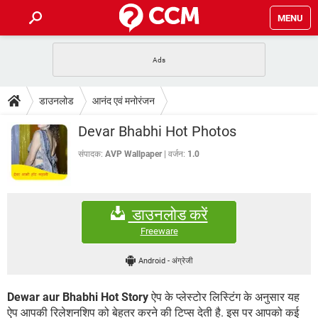
MENU
होम
JioMart से सामान ऑर्डर करें
प्रेगनेंसी ऐप्स
टेक-स्पेशल
डाउनलोड
आनंद एवं मनोरंजन
फोन पर अकाउंट बैलेंस चेक
TIKTOK होम फीड मैनेज करें
2020 के फ्री एंटीवायरस
JioPhone में ArogyaSetu ऐप
डाउनलोड
Devar Bhabhi Hot Photos
WhatsApp Hack हो गया?
Lucky Patcher यूज करें
बेस्ट फ्री ऑनलाइन गेम्स
Vidmate
PUBG Mobile
संपादक:
AVP Wallpaper
वर्जन:
1.0
FORUM
WhatsRemoved+
TikTok Account Freeze हो गया
JioPhone में TikTok डाउनलोड
एनसाइक्लोपीडिया
डाउनलोड करें
SBI बैंक अकाउंट नंबर पता करें
केबल और कनेक्टर्स
कंप्यूटर बस
Freeware
सीरियल और पैरलल पोर्ट
Android
-
अंग्रेजी
Dewar aur Bhabhi Hot Story
ऐप के प्लेस्टोर लिस्टिंग के अनुसार यह
ऐप आपकी रिलेशनशिप को बेहतर करने की टिप्स देती है. इस पर आपको कई