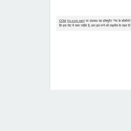
CCM
(
in.ccm.net
) पर उपलब्ध यह डॉक्युमेंट "गेम के शौक
कि इस नोट में साफ जाहिर है, आप इस पन्ने को लाइसेंस के तहत दी 