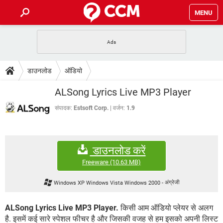
MENU
होम
JioMart से सामान ऑर्डर करें
प्रेगनेंसी ऐप्स
टेक-स्पेशल
डाउनलोड
ऑडियो
फोन पर अकाउंट बैलेंस चेक
TIKTOK होम फीड मैनेज करें
2020 के फ्री एंटीवायरस
JioPhone में ArogyaSetu ऐप
डाउनलोड
ALSong Lyrics Live MP3 Player
WhatsApp Hack हो गया?
Lucky Patcher यूज करें
बेस्ट फ्री ऑनलाइन गेम्स
Vidmate
PUBG Mobile
संपादक:
Estsoft Corp.
वर्जन:
1.9
FORUM
WhatsRemoved+
TikTok Account Freeze हो गया
JioPhone में TikTok डाउनलोड
एनसाइक्लोपीडिया
डाउनलोड करें
SBI बैंक अकाउंट नंबर पता करें
केबल और कनेक्टर्स
कंप्यूटर बस
Freeware
(10.63 MB)
सीरियल और पैरलल पोर्ट
Windows XP Windows Vista Windows 2000
-
अंग्रेजी
ALSong Lyrics Live MP3 Player.
किसी आम ऑडियो प्लेयर से अलग
है. इसमें कई सारे स्पेशल फीचर है और जिसकी वजह से हम इसको अपनी लिस्ट