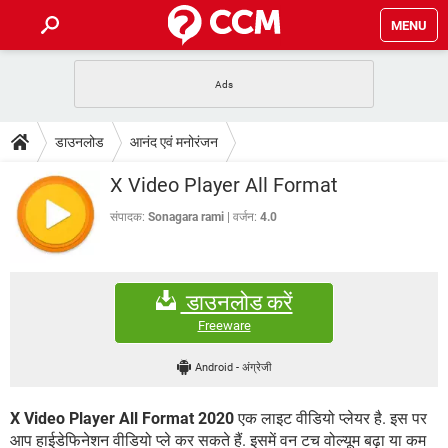
MENU
होम
JioMart से सामान ऑर्डर करें
प्रेगनेंसी ऐप्स
टेक-स्पेशल
डाउनलोड
आनंद एवं मनोरंजन
फोन पर अकाउंट बैलेंस चेक
TIKTOK होम फीड मैनेज करें
2020 के फ्री एंटीवायरस
JioPhone में ArogyaSetu ऐप
डाउनलोड
X Video Player All Format
WhatsApp Hack हो गया?
Lucky Patcher यूज करें
बेस्ट फ्री ऑनलाइन गेम्स
Vidmate
PUBG Mobile
संपादक:
Sonagara rami
वर्जन:
4.0
FORUM
WhatsRemoved+
TikTok Account Freeze हो गया
JioPhone में TikTok डाउनलोड
एनसाइक्लोपीडिया
डाउनलोड करें
SBI बैंक अकाउंट नंबर पता करें
केबल और कनेक्टर्स
कंप्यूटर बस
Freeware
सीरियल और पैरलल पोर्ट
Android
-
अंग्रेजी
X Video Player All Format 2020
एक लाइट वीडियो प्लेयर है. इस पर
आप हाईडेफिनेशन वीडियो प्ले कर सकते हैं. इसमें वन टच वोल्यूम बढ़ा या कम