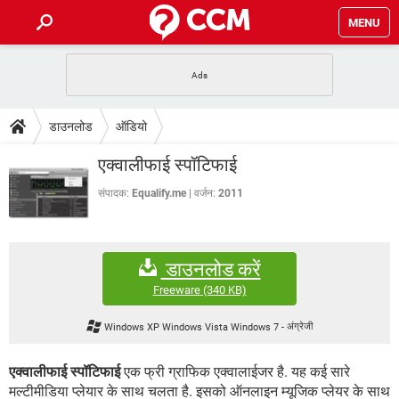
MENU
होम
JioMart से सामान ऑर्डर करें
प्रेगनेंसी ऐप्स
टेक-स्पेशल
डाउनलोड
ऑडियो
फोन पर अकाउंट बैलेंस चेक
TIKTOK होम फीड मैनेज करें
2020 के फ्री एंटीवायरस
JioPhone में ArogyaSetu ऐप
डाउनलोड
एक्वालीफाई स्पॉटिफाई
WhatsApp Hack हो गया?
Lucky Patcher यूज करें
बेस्ट फ्री ऑनलाइन गेम्स
Vidmate
PUBG Mobile
संपादक:
Equalify.me
वर्जन:
2011
FORUM
WhatsRemoved+
TikTok Account Freeze हो गया
JioPhone में TikTok डाउनलोड
एनसाइक्लोपीडिया
डाउनलोड करें
SBI बैंक अकाउंट नंबर पता करें
केबल और कनेक्टर्स
कंप्यूटर बस
Freeware
(340 KB)
सीरियल और पैरलल पोर्ट
Windows XP Windows Vista Windows 7
-
अंग्रेजी
एक्वालीफाई स्पॉटिफाई
एक फ्री ग्राफिक एक्वालाईजर है. यह कई सारे
मल्टीमीडिया प्लेयार के साथ चलता है. इसको ऑनलाइन म्यूजिक प्लेयर के साथ