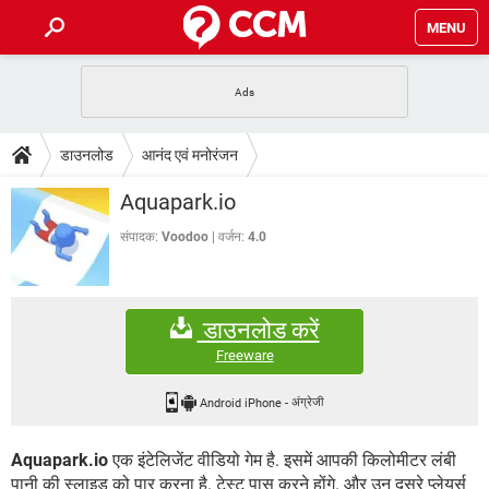
MENU
होम
JioMart से सामान ऑर्डर करें
प्रेगनेंसी ऐप्स
टेक-स्पेशल
डाउनलोड
आनंद एवं मनोरंजन
फोन पर अकाउंट बैलेंस चेक
TIKTOK होम फीड मैनेज करें
2020 के फ्री एंटीवायरस
JioPhone में ArogyaSetu ऐप
डाउनलोड
Aquapark.io
WhatsApp Hack हो गया?
Lucky Patcher यूज करें
बेस्ट फ्री ऑनलाइन गेम्स
Vidmate
PUBG Mobile
संपादक:
Voodoo
वर्जन:
4.0
FORUM
WhatsRemoved+
TikTok Account Freeze हो गया
JioPhone में TikTok डाउनलोड
एनसाइक्लोपीडिया
डाउनलोड करें
SBI बैंक अकाउंट नंबर पता करें
केबल और कनेक्टर्स
कंप्यूटर बस
Freeware
सीरियल और पैरलल पोर्ट
Android iPhone
-
अंग्रेजी
Aquapark.io
एक इंटेलिजेंट वीडियो गेम है. इसमें आपकी किलोमीटर लंबी
पानी की स्लाइड को पार करना है. टेस्ट पास करने होंगे. और उन दूसरे प्लेयर्स