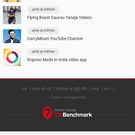
आनंद एवं मनोरंजन
Flying Beast Gaurav Taneja Videos
आनंद एवं मनोरंजन
CarryMinati YouTube Channel
आनंद एवं मनोरंजन
Roposo Made In India video app
टीम
प्रयोग की शर्तें
गोपनीयता से जुड़ी नीति
संपर्क
चार्टर
Cookie management