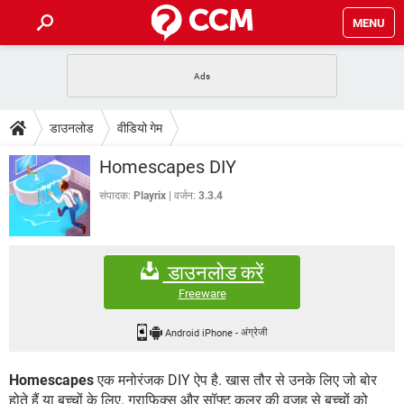
MENU
होम
JioMart से सामान ऑर्डर करें
प्रेगनेंसी ऐप्स
टेक-स्पेशल
डाउनलोड
वीडियो गेम
फोन पर अकाउंट बैलेंस चेक
TIKTOK होम फीड मैनेज करें
2020 के फ्री एंटीवायरस
JioPhone में ArogyaSetu ऐप
डाउनलोड
Homescapes DIY
WhatsApp Hack हो गया?
Lucky Patcher यूज करें
बेस्ट फ्री ऑनलाइन गेम्स
Vidmate
PUBG Mobile
संपादक:
Playrix
वर्जन:
3.3.4
FORUM
WhatsRemoved+
TikTok Account Freeze हो गया
JioPhone में TikTok डाउनलोड
एनसाइक्लोपीडिया
डाउनलोड करें
SBI बैंक अकाउंट नंबर पता करें
केबल और कनेक्टर्स
कंप्यूटर बस
Freeware
सीरियल और पैरलल पोर्ट
Android iPhone
-
अंग्रेजी
Homescapes
एक मनोरंजक DIY ऐप है. खास तौर से उनके लिए जो बोर
होते हैं या बच्चों के लिए. ग्राफिक्स और सॉफ्ट कलर की वजह से बच्चों को