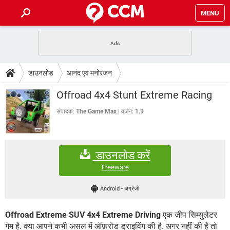
MENU
होम
JioMart से सामान ऑर्डर करें
प्रेगनेंसी ऐप्स
टेक-स्पेशल
डाउनलोड
आनंद एवं मनोरंजन
फोन पर अकाउंट बैलेंस चेक
TIKTOK होम फीड मैनेज करें
2020 के फ्री एंटीवायरस
JioPhone में ArogyaSetu ऐप
डाउनलोड
Offroad 4x4 Stunt Extreme Racing
WhatsApp Hack हो गया?
Lucky Patcher यूज करें
बेस्ट फ्री ऑनलाइन गेम्स
Vidmate
PUBG Mobile
संपादक:
The Game Max
वर्जन:
1.9
FORUM
WhatsRemoved+
TikTok Account Freeze हो गया
JioPhone में TikTok डाउनलोड
एनसाइक्लोपीडिया
डाउनलोड करें
SBI बैंक अकाउंट नंबर पता करें
केबल और कनेक्टर्स
कंप्यूटर बस
Freeware
सीरियल और पैरलल पोर्ट
Android
-
अंग्रेजी
Offroad Extreme SUV 4x4 Extreme Driving
एक जीप सिम्युलेटर
गेम है. क्या आपने कभी असल में ऑफ़रोड ड्राइविंग की है. अगर नहीं की है तो