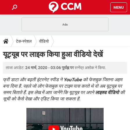
MENU
होम
JioMart से सामान ऑर्डर करें
प्रेगनेंसी ऐप्स
टेक-स्पेशल
टेक-स्पेशल
वीडियो
फोन पर अकाउंट बैलेंस चेक
TIKTOK होम फीड मैनेज करें
2020 के फ्री एंटीवायरस
JioPhone में ArogyaSetu ऐप
डाउनलोड
यूट्यूब पर लाइक किया हुआ वीडियो देखें
WhatsApp Hack हो गया?
Lucky Patcher यूज करें
बेस्ट फ्री ऑनलाइन गेम्स
Vidmate
PUBG Mobile
FORUM
ताजा अपडेट:
24 मार्च, 2020 - 03:06 पूर्वाह्न पर
रत्नेंद्र अशोक
ने किया.
WhatsRemoved+
TikTok Account Freeze हो गया
JioPhone में TikTok डाउनलोड
फ्री डाटा और बढ़ती इंटरनेट स्पीड ने
YouTube
को फेसबुक जितना अहम
एनसाइक्लोपीडिया
बना दिया है. पहले जो लोग फेसबुक पर टाइम पास करते थे वो अब यूट्यूब पर
SBI बैंक अकाउंट नंबर पता करें
समय बिताते हैं. इस लेख में आप जानेंगे कि यूट्यूब पर अपने
लाइक्ड वीडियो
की
केबल और कनेक्टर्स
कंप्यूटर बस
सूची को कैसे देखा और एडिट किया जा सकता है.
सीरियल और पैरलल पोर्ट